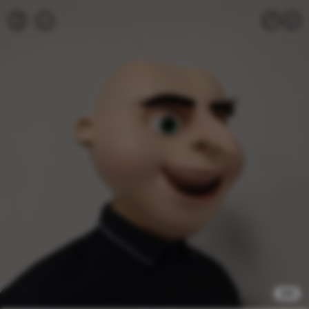
1
/
4